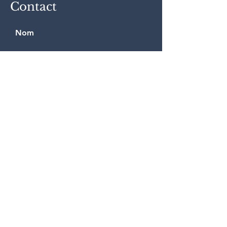
Contact
Nom
E-mail
Pour tout demande d'info ou
commande particulière, laissez-
moi un message
Envoyer