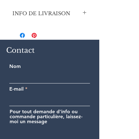
INFO DE LIVRAISON
Envoi sécurisé en Colissimo prioritaire
(France ou International).
Contact
Nom
E-mail
Pour tout demande d'info ou
commande particulière, laissez-
moi un message