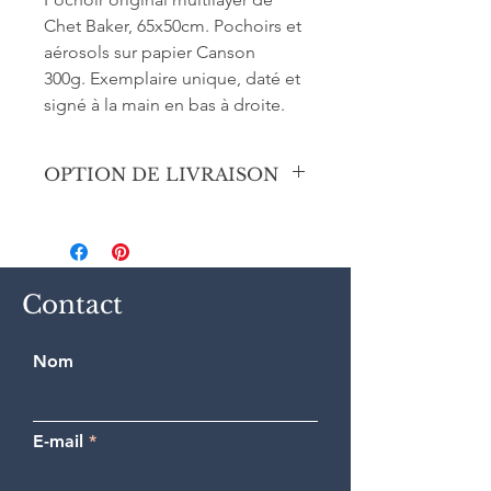
Chet Baker, 65x50cm. Pochoirs et
aérosols sur papier Canson
300g. Exemplaire unique, daté et
signé à la main en bas à droite.
OPTION DE LIVRAISON
Envoi sécurisé en Colissimo prioritaire
(France ou International) dans un
tube en carton.
Contact
Nom
E-mail